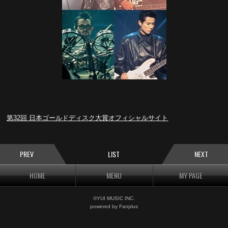
第32回 日本ゴールドディスク大賞オフィシャルサイト
PREV
LIST
NEXT
HOME
MENU
MY PAGE
©YUI MUSIC INC.
powered by Fanplus