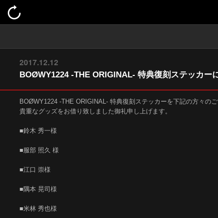
2017.12.12
BOØWY1224 -THE ORIGINAL- 特典復刻ステッカ
BOØWY1224 -THE ORIGINAL- 特典復刻ステッカーを下記の
貴重なグッズをお借り致しました御礼申し上げます。
■鈴木 秀一様
■服部 照久 様
■江口 崇様
■隅本 晃司様
■米林 秀也様