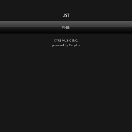
LIST
MENU
©YUI MUSIC INC.
powered by Fanplus