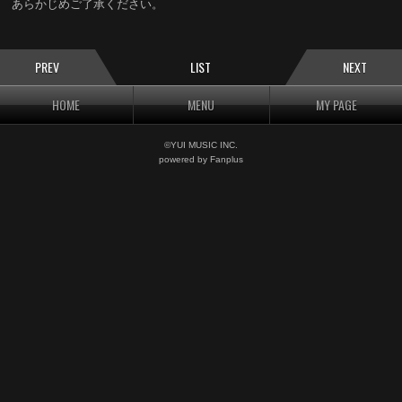
あらかじめご了承ください。
PREV
LIST
NEXT
HOME
MENU
MY PAGE
©YUI MUSIC INC.
powered by Fanplus