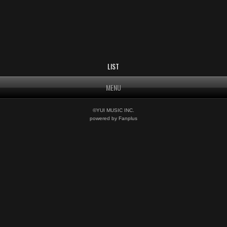
LIST
MENU
©YUI MUSIC INC.
powered by Fanplus