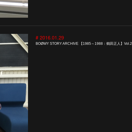
# 2016.01.29
BOØWY STORY ARCHIVE 【1985～1988：鶴田正人】Vol.2