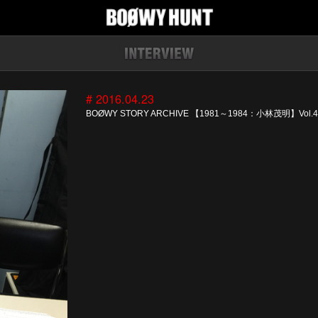
# 2016.04.23
BOØWY STORY ARCHIVE 【1981～1984：小林茂明】Vol.4