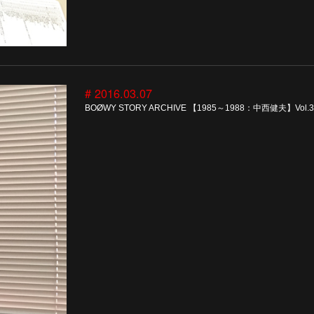
# 2016.03.07
BOØWY STORY ARCHIVE 【1985～1988：中西健夫】Vol.3