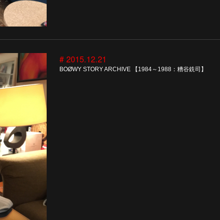
# 2015.12.21
BOØWY STORY ARCHIVE 【1984～1988：糟谷銑司】