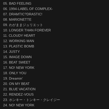
05. BAD FEELING
06. 1994-LABEL OF COMPLEX-
07. DRAMTIC?DRASTIC!
08. MARIONETTE
09. わがままジュリエット
10. LONGER THAN FOREVER
11. CLOUDY HEART
12. WORKING MAN
13. PLASTIC BOMB
14. JUSTY
15. IMAGE DOWN
16. BEAT SWEET
17. NO! NEW YORK
18. ONLY YOU
19. Dreamin'
20. ON MY BEAT
21. BLUE VACATION
22. RENDEZ-VOUS
23. ホンキー・トンキー・クレイジー
24. NO! NEW YORK