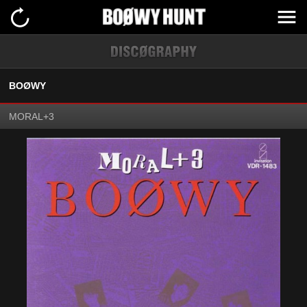
BOØWY
MORAL+3