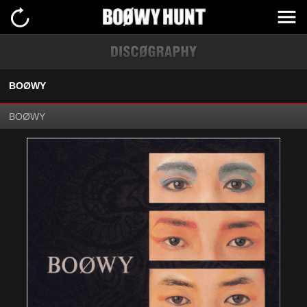
BOØWY
BOØWY