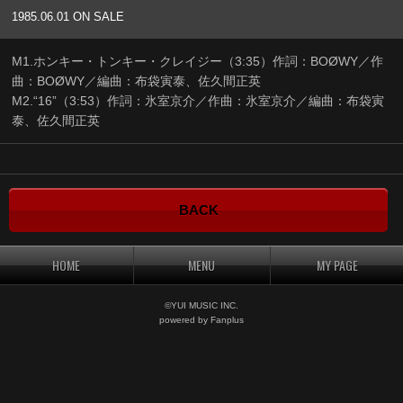
1985.06.01 ON SALE
M1.ホンキー・トンキー・クレイジー（3:35）作詞：BOØWY／作
曲：BOØWY／編曲：布袋寅泰、佐久間正英
M2.“16”（3:53）作詞：氷室京介／作曲：氷室京介／編曲：布袋寅
泰、佐久間正英
BACK
HOME
MENU
MY PAGE
©YUI MUSIC INC.
powered by Fanplus